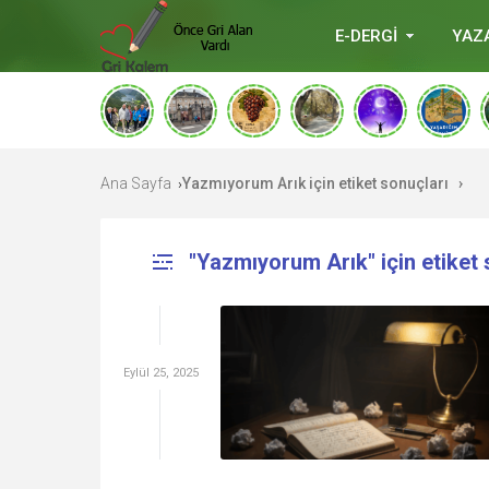
E-DERGİ
YAZ
deneme
bonusu
veren
siteler
deneme
bonusu
Ana Sayfa
Yazmıyorum Arık için etiket sonuçları
›
›
verabetgiris.co
"Yazmıyorum Arık" için etiket 
Eylül 25, 2025