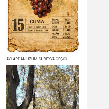
AYLARDAN ÜZÜM-SÜREYYA GEÇİCİ