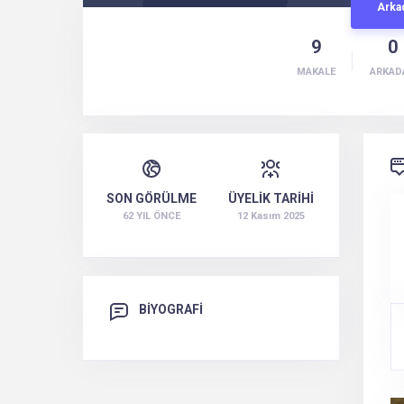
Arka
9
0
MAKALE
ARKAD
SON GÖRÜLME
ÜYELİK TARİHİ
62 YIL ÖNCE
12 Kasım 2025
BİYOGRAFİ