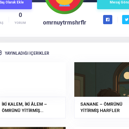
daş
Olarak
Ekle
Mesaj
Gön
0
omrnuytrmshrflr
AŞ
YORUM
YAYINLADIĞI İÇERİKLER
İKİ KALEM, İKİ ÂLEM –
SANANE – ÖMRÜNÜ
ÖMRÜNÜ YİTİRMİŞ
YİTİRMİŞ HARFLER
HARFLER