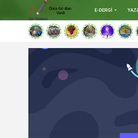
E-DERGİ
YAZ
deneme
bonusu
veren
siteler
deneme
bonusu
verabetgiris.co