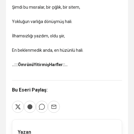
Şimdi bu mısralar, bir çığlık, bir sitem,
Yokluğun varlığa dönüşmüş hali.
İlhamsızlığı yazdım, oldu şiir,
En beklenmedik anda, en hüzünlü hali.
..:::ÖmrünüYitirmişHarfler::..
Bu Eseri Paylaş:
Yazan