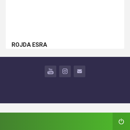
ROJDA ESRA
YOUTUBE
INSTAGRAM
İLETİŞİM
deneme
bonusu
veren
siteler
deneme
bonusu