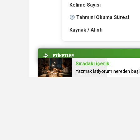
Kelime Sayısı
Tahmini Okuma Süresi
Kaynak / Alıntı
ETİKETLER
Sıradaki içerik:
Yazmak istiyorum nereden baş
Üzgünüm, bu içerik için hiç etiket bulunmuyor.
BENZER İÇERİKLER