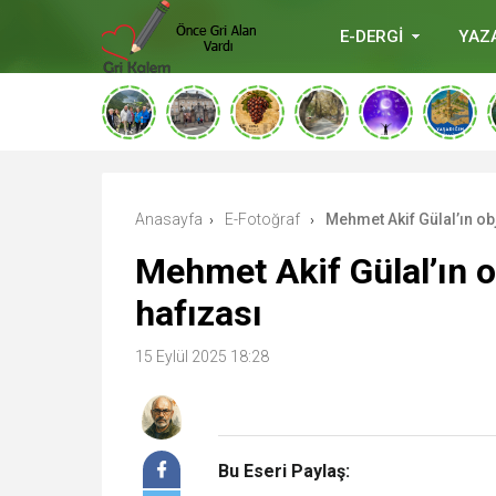
E-DERGİ
YAZ
deneme
bonusu
veren
siteler
deneme
bonusu
verabetgiris.co
Anasayfa
E-Fotoğraf
Mehmet Akif Gülal’ın ob
›
›
Mehmet Akif Gülal’ın o
hafızası
15 Eylül 2025 18:28
Bu Eseri Paylaş: