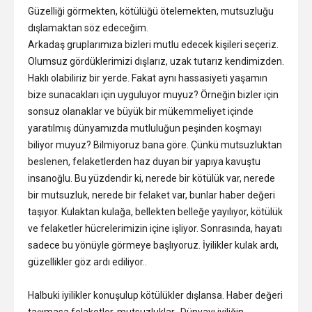
Güzelliği görmekten, kötülüğü ötelemekten, mutsuzluğu
dışlamaktan söz edeceğim.
Arkadaş gruplarımıza bizleri mutlu edecek kişileri seçeriz.
Olumsuz gördüklerimizi dışlarız, uzak tutarız kendimizden.
Haklı olabiliriz bir yerde. Fakat aynı hassasiyeti yaşamın
bize sunacakları için uyguluyor muyuz? Örneğin bizler için
sonsuz olanaklar ve büyük bir mükemmeliyet içinde
yaratılmış dünyamızda mutluluğun peşinden koşmayı
biliyor muyuz? Bilmiyoruz bana göre. Çünkü mutsuzluktan
beslenen, felaketlerden haz duyan bir yapıya kavuştu
insanoğlu. Bu yüzdendir ki, nerede bir kötülük var, nerede
bir mutsuzluk, nerede bir felaket var, bunlar haber değeri
taşıyor. Kulaktan kulağa, bellekten belleğe yayılıyor, kötülük
ve felaketler hücrelerimizin içine işliyor. Sonrasında, hayatı
sadece bu yönüyle görmeye başlıyoruz. İyilikler kulak ardı,
güzellikler göz ardı ediliyor..
Halbuki iyilikler konuşulup kötülükler dışlansa. Haber değeri