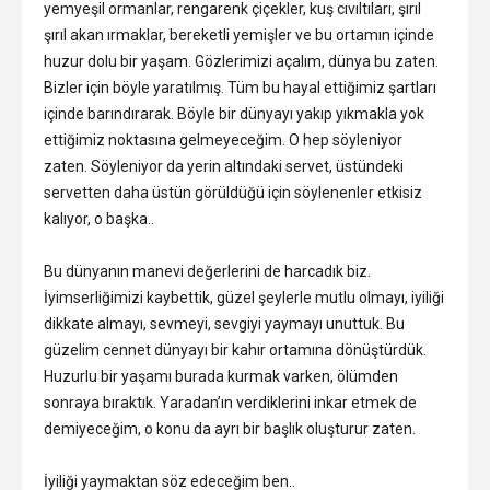
yemyeşil ormanlar, rengarenk çiçekler, kuş cıvıltıları, şırıl
şırıl akan ırmaklar, bereketli yemişler ve bu ortamın içinde
huzur dolu bir yaşam. Gözlerimizi açalım, dünya bu zaten.
Bizler için böyle yaratılmış. Tüm bu hayal ettiğimiz şartları
içinde barındırarak. Böyle bir dünyayı yakıp yıkmakla yok
ettiğimiz noktasına gelmeyeceğim. O hep söyleniyor
zaten. Söyleniyor da yerin altındaki servet, üstündeki
servetten daha üstün görüldüğü için söylenenler etkisiz
kalıyor, o başka..
Bu dünyanın manevi değerlerini de harcadık biz.
İyimserliğimizi kaybettik, güzel şeylerle mutlu olmayı, iyiliği
dikkate almayı, sevmeyi, sevgiyi yaymayı unuttuk. Bu
güzelim cennet dünyayı bir kahır ortamına dönüştürdük.
Huzurlu bir yaşamı burada kurmak varken, ölümden
sonraya bıraktık. Yaradan’ın verdiklerini inkar etmek de
demiyeceğim, o konu da ayrı bir başlık oluşturur zaten.
İyiliği yaymaktan söz edeceğim ben..