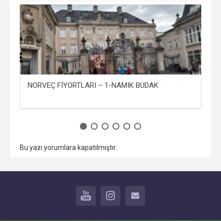
NORVEÇ FİYORTLARI – 1-NAMIK BUDAK
AY
Bu yazı yorumlara kapatılmıştır.
YOUTUBE
INSTAGRAM
İLETİŞİM