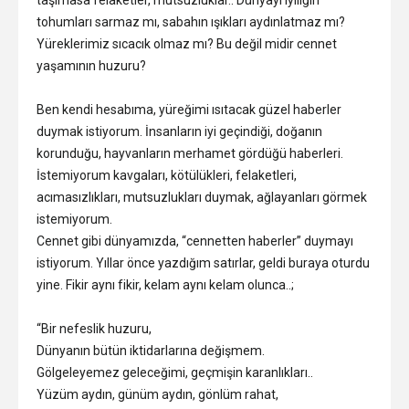
taşımasa felaketler, mutsuzluklar.. Dünyayı iyiliğin
tohumları sarmaz mı, sabahın ışıkları aydınlatmaz mı?
Yüreklerimiz sıcacık olmaz mı? Bu değil midir cennet
yaşamının huzuru?
Ben kendi hesabıma, yüreğimi ısıtacak güzel haberler
duymak istiyorum. İnsanların iyi geçindiği, doğanın
korunduğu, hayvanların merhamet gördüğü haberleri.
İstemiyorum kavgaları, kötülükleri, felaketleri,
acımasızlıkları, mutsuzlukları duymak, ağlayanları görmek
istemiyorum.
Cennet gibi dünyamızda, “cennetten haberler” duymayı
istiyorum. Yıllar önce yazdığım satırlar, geldi buraya oturdu
yine. Fikir aynı fikir, kelam aynı kelam olunca..;
“️Bir nefeslik huzuru,
Dünyanın bütün iktidarlarına değişmem.
Gölgeleyemez geleceğimi, geçmişin karanlıkları..
Yüzüm aydın, günüm aydın, gönlüm rahat,