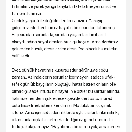
fırtınalar ve yürek yangınlarıyla birlikte bitmeyen umut ve
temennilerimizi..
Günlük yaşantı ile değildir derdimiz bizim. Yaşayıp
gidiyoruz işte, her birimiz hayatın bir ucundan tutunmuş..
Hep sıradan sorunlarla, sıradan yaşamlardan ibaret
olsaydı, adına hayat denilen bu olgu keşke.. Ama derdimiz
göklerden büyük, denizlerden derin, “ne olacak bu milletin
hali” iledir.
Evet, günlük hayatımız kusursuzdur görünüşte çoğu
zaman.. Aslında derin sorunlar içermeyen, sadece ufak-
tefek günlük kaygıların oluştuğu, hatta bazen onların bile
olmadığı, sade, mutlu bir hayat.. Ve bizler bu şartlar altında,
halimize her dem şükredecek şekilde dert üstü, murad
üstü hissetmek isteriz kendimizi. Mutluluktan coşmak
isteriz. Ama içimizde, derinliklerde öyle sızılar birikmiştir ki,
o tam anlamıyla hissetmek istediğimiz gönül erincini bir
türlü yakalayamayız. “Hayatımda bir sorun yok, ama neden