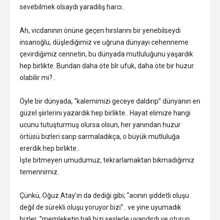
sevebilmek olsaydı yaradılış harcı..
Ah, vicdanının önüne geçen hırslarını bir yenebilseydi
insanoğlu, düşlediğimiz ve uğruna dünyayı cehenneme
çevirdiğimiz cennetin, bu dünyada mutluluğunu yaşardık
hep birlikte. Bundan daha öte blr ufuk, daha öte bir huzur
olabilir mi?..
Öyle bir dünyada, “kalemimizi geceye daldırıp” dünyanın en
güzel şiirlerini yazardık hep birlikte.. Hayat elimize hangi
ucunu tutuşturmuş olursa olsun, her yanından huzur
örtüsü bizleri sarıp sarmaladıkça, o büyük mutluluğa
ererdik hep birlikte..
İşte bitmeyen umudumuz, tekrarlamaktan bıkmadığımız
temennimiz.
Çünkü, Oğuz Atay’ın da dediği gibi; “acının şiddetli oluşu
değil de sürekli oluşu yoruyor bizi”.. ve yine uyumadık
bizler, “memleketin hali bizi seslerle uyandırdı ve oturup