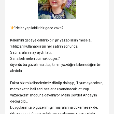
”Neler yapılabilir blr gece vakti?
Kalemini geceye daldırıp bir şiir yazabilirsin mesela..
Yıldızları kullanabilirsin her satırın sonunda,
Satır aralarını ay aydınlatır,
Sana kelimeleri bulmak düşer..”
diyordu bu güzel mısralar, kimin yazdığını bilemediğim bir
alıntıda..
Fakat bizim kelimelerimiz dönüp dolaşıp, “Uyumayacaksın,
memleketin hali seni seslerle uyandıracak, oturup
yazacaksın” moduna dayanıyor, Melih Cevdet Anday’ın
dediği gibi..
Duygularımızı o güzelim şiir mısralarına dökemesek de,
dilimiz döndüğünce anlatmaya çalışıyoruz, içimizdeki