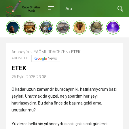
Anasayfa
YAĞMURDAGEZEN
ETEK
›
›
ABONE OL
News
ETEK
26 Eylül 2025 23:08
O kadar uzun zamandır buradayım ki, hatırlamıyorum bazı
şeyleri. Unutmak da güzel, ne yapardım her şeyi
hatırlasaydım. Bu daha önce de başıma geldi ama,
unutulur mu?
Yüzlerce belki bin yıl önceydi, sıcak, çok sıcak günlerdi.