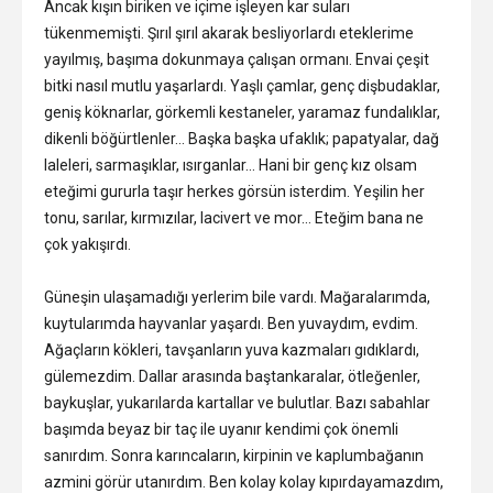
Ancak kışın biriken ve içime işleyen kar suları
tükenmemişti. Şırıl şırıl akarak besliyorlardı eteklerime
yayılmış, başıma dokunmaya çalışan ormanı. Envai çeşit
bitki nasıl mutlu yaşarlardı. Yaşlı çamlar, genç dişbudaklar,
geniş köknarlar, görkemli kestaneler, yaramaz fundalıklar,
dikenli böğürtlenler… Başka başka ufaklık; papatyalar, dağ
laleleri, sarmaşıklar, ısırganlar… Hani bir genç kız olsam
eteğimi gururla taşır herkes görsün isterdim. Yeşilin her
tonu, sarılar, kırmızılar, lacivert ve mor… Eteğim bana ne
çok yakışırdı.
Güneşin ulaşamadığı yerlerim bile vardı. Mağaralarımda,
kuytularımda hayvanlar yaşardı. Ben yuvaydım, evdim.
Ağaçların kökleri, tavşanların yuva kazmaları gıdıklardı,
gülemezdim. Dallar arasında baştankaralar, ötleğenler,
baykuşlar, yukarılarda kartallar ve bulutlar. Bazı sabahlar
başımda beyaz bir taç ile uyanır kendimi çok önemli
sanırdım. Sonra karıncaların, kirpinin ve kaplumbağanın
azmini görür utanırdım. Ben kolay kolay kıpırdayamazdım,