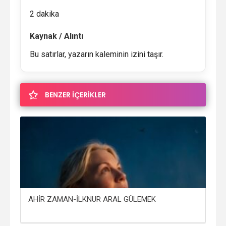
2 dakika
Kaynak / Alıntı
Bu satırlar, yazarın kaleminin izini taşır.
BENZER İÇERİKLER
IM
AHİR ZAMAN-İLKNUR ARAL GÜLEMEK
NOR