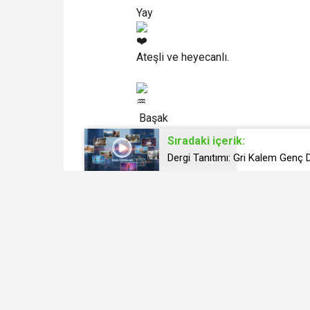
Yay
Ateşli ve heyecanlı.
Başak
Sıradaki içerik:
Bu Hafta: Plan, düzen, detay. Bekle
Dergi Tanıtımı: Gri Kalem Genç 
Boğa –
Oğlak
Güven veren bağlar.