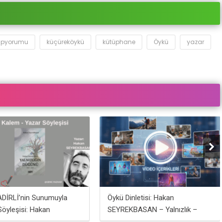
tapyorumu
küçüreköykü
kütüphane
Öykü
yazar
DİRLİ’nin Sunumuyla
Öykü Dinletisi: Hakan
Söyleşisi: Hakan
SEYREKBASAN – Yalnızlık –
KBASAN
Yağmurda Gezen