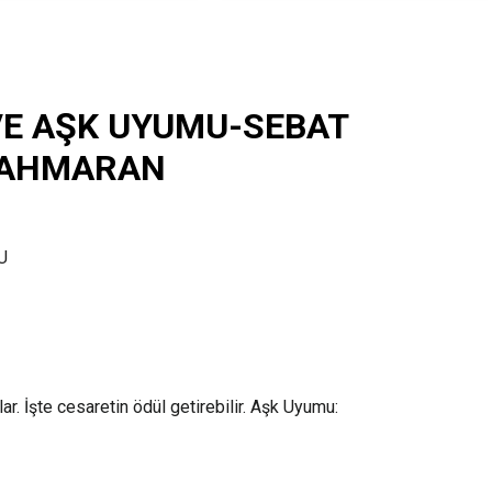
VE AŞK UYUMU-SEBAT
ŞAHMARAN
U
lar. İşte cesaretin ödül getirebilir. Aşk Uyumu: