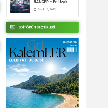
BANGER – En Uzak
Şehir
Aralık 16, 2025
EDİTÖRÜN SEÇTİKLERİ
Kitap Yorumu: Saime ÇATMALI
Kitap Yorumu – Mehme
– Suşehri
BOZKURT – Tebeşir Ko