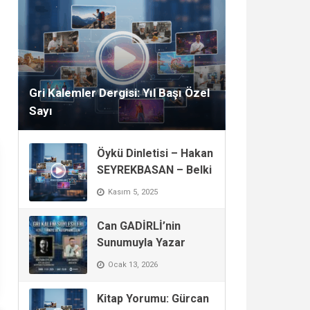
Aralık 29, 2025
Gri Kalemler Dergisi: Yıl Başı Özel
Sayı
Öykü Dinletisi – Hakan
SEYREKBASAN – Belki
Kasım 5, 2025
Can GADİRLİ’nin
Sunumuyla Yazar
Söyleşisi: Oğuzhan
Ocak 13, 2026
CEYLAN
Kitap Yorumu: Gürcan