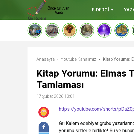
E-DERGİ
YAZ
deneme
bonusu
veren
siteler
deneme
bonusu
verabetgiris.co
Anasayfa
Youtube Kanalımız
Kitap Yorumu: 
›
›
Kitap Yorumu: Elmas 
Tamlaması
17 Şubat 2026 10:01
https://youtube.com/shorts/pDaZ0
Gri Kalem edebiyat grubu yazarların
yorumu sizlerle birlikte! Bu ve bunu