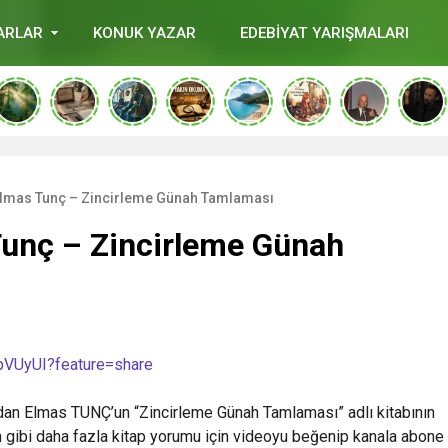
ARLAR
KONUK YAZAR
EDEBİYAT YARIŞMALARI
Elmas Tunç – Zincirleme Günah Tamlaması
Tunç – Zincirleme Günah
pVUyUI?feature=share
dan Elmas TUNÇ’un “Zincirleme Günah Tamlaması” adlı kitabının
n gibi daha fazla kitap yorumu için videoyu beğenip kanala abone