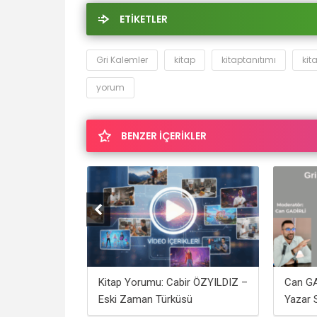
ETİKETLER
Gri Kalemler
kitap
kitaptanıtımı
ki
yorum
BENZER İÇERİKLER
mal SAYAR –
Kitap Yorumu: Cabir ÖZYILDIZ –
Can GA
bilir Misin
Eski Zaman Türküsü
Yazar 
SEYRE