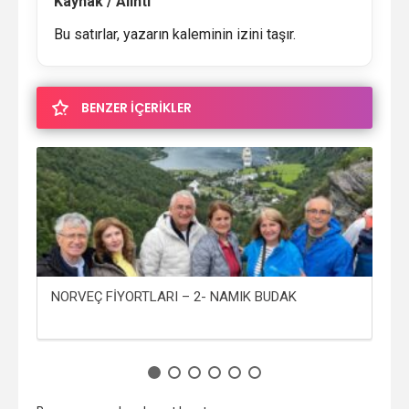
Kaynak / Alıntı
Bu satırlar, yazarın kaleminin izini taşır.
BENZER İÇERİKLER
NORVEÇ FİYORTLARI – 2- NAMIK BUDAK
NO