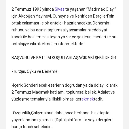
2 Temmuz 1993 yılında
Sivas
‘ta yaşanan ”Madımak Olayı”
için Akdoğan Yayınevi, Cüneyne ve Nehir’den Dergileri’nin
ortak çalışması ile bir antoloji hazırlanacaktır. Dönemin
ruhunu ve bu acının toplumsal yansımalarını edebiyat
kanalı ile beslemek isteyen yazar ve şairlerin eserleri ile bu
antolojiye iştirak etmeleri istenmektedir.
BAŞVURU VE KATILIM KOŞULLARI AŞAĞIDAKİ ŞEKİLDEDİR.
-Tür;Şiir, Öykü ve Deneme.
-İçerik;Gönderilecek eserlerin doğrudan ya da dolaylı olarak
2 Temmuz Madımak katliamı, toplumsal bellek. Adalet ve
yüzleşme temalarıyla, ilişkili olması ger
ekmek
tedir.
-Özgünlük;Çalışmaların daha önce herhangi bir kitapta
yayımlanmamış olması (Dijital platformlar veya dergiler
hariç) tercih sebebidir.