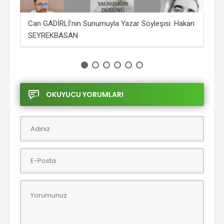
Can GADİRLİ’nin Sunumuyla Yazar Söyleşisi: Hakan
Öyk
SEYREKBASAN
Yağ
OKUYUCU YORUMLARI