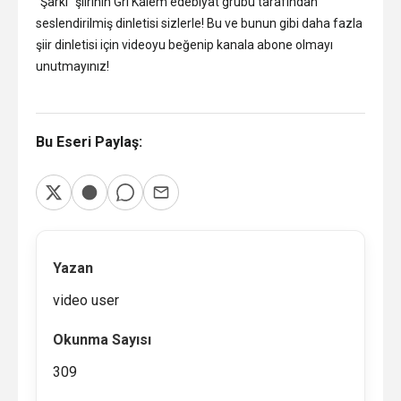
“Şarkı” şiirinin Gri Kalem edebiyat grubu tarafından
seslendirilmiş dinletisi sizlerle! Bu ve bunun gibi daha fazla
şiir dinletisi için videoyu beğenip kanala abone olmayı
unutmayınız!
Bu Eseri Paylaş:
Yazan
video user
Okunma Sayısı
309