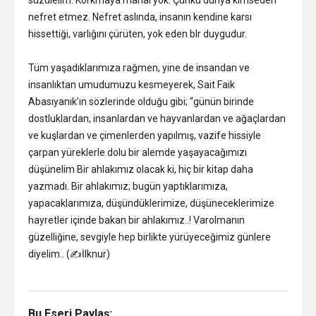
süzülelim. Korkmaya mahal yok. Çünkü dünya kimseden
nefret etmez. Nefret aslında, insanın kendine karsı
hissettiği, varlığını çürüten, yok eden blr duygudur.
Tüm yaşadıklarımıza rağmen, yine de insandan ve
insanlıktan umudumuzu kesmeyerek, Sait Faik
Abasıyanık’ın sözlerinde olduğu gibi; “günün birinde
dostluklardan, insanlardan ve hayvanlardan ve ağaçlardan
ve kuşlardan ve çimenlerden yapılmış, vazife hissiyle
çarpan yüreklerle dolu bir alemde yaşayacağımızı
düşünelim Bir ahlakımız olacak ki, hiç bir kitap daha
yazmadı. Bir ahlakımız; bugün yaptıklarımıza,
yapacaklarımıza, düşündüklerimize, düşüneceklerimize
hayretler içinde bakan bir ahlakımız..! Varolmanın
güzelliğine, sevgiyle hep birlikte yürüyeceğimiz günlere
diyelim.. (✍️İlknur)
Bu Eseri Paylaş: