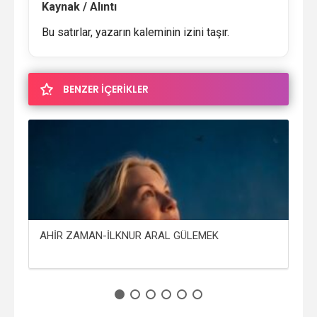
Kaynak / Alıntı
Bu satırlar, yazarın kaleminin izini taşır.
BENZER İÇERİKLER
IM
AHİR ZAMAN-İLKNUR ARAL GÜLEMEK
NOR