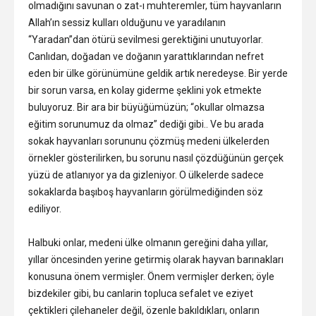
olmadığını savunan o zat-ı muhteremler, tüm hayvanların
Allah’ın sessiz kulları olduğunu ve yaradılanın
“Yaradan”dan ötürü sevilmesi gerektiğini unutuyorlar.
Canlıdan, doğadan ve doğanın yarattıklarından nefret
eden bir ülke görünümüne geldik artık neredeyse. Bir yerde
bir sorun varsa, en kolay giderme şeklini yok etmekte
buluyoruz. Bir ara bir büyüğümüzün; “okullar olmazsa
eğitim sorunumuz da olmaz” dediği gibi.. Ve bu arada
sokak hayvanları sorununu çözmüş medeni ülkelerden
örnekler gösterilirken, bu sorunu nasıl çözdüğünün gerçek
yüzü de atlanıyor ya da gizleniyor. O ülkelerde sadece
sokaklarda başıboş hayvanların görülmediğinden söz
ediliyor.
Halbuki onlar, medeni ülke olmanın gereğini daha yıllar,
yıllar öncesinden yerine getirmiş olarak hayvan barınakları
konusuna önem vermişler. Önem vermişler derken; öyle
bizdekiler gibi, bu canlarin topluca sefalet ve eziyet
çektikleri çilehaneler değil, özenle bakıldıkları, onların