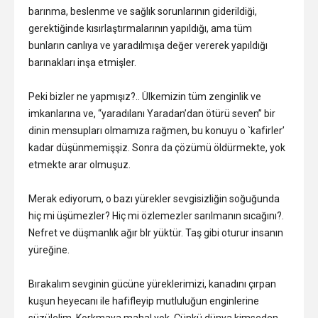
barınma, beslenme ve sağlık sorunlarının giderildiği,
gerektiğinde kısırlaştırmalarının yapıldığı, ama tüm
bunların canlıya ve yaradılmışa değer vererek yapıldığı
barınakları inşa etmişler.
Peki bizler ne yapmışız?.. Ülkemizin tüm zenginlik ve
imkanlarına ve, “yaradılanı Yaradan’dan ötürü seven” bir
dinin mensupları olmamıza rağmen, bu konuyu o `kafirler’
kadar düşünmemişşiz. Sonra da çözümü öldürmekte, yok
etmekte arar olmuşuz.
Merak ediyorum, o bazı yürekler sevgisizliğin soğuğunda
hiç mi üşümezler? Hiç mi özlemezler sarılmanın sıcağını?.
Nefret ve düşmanlık ağır blr yüktür. Taş gibi oturur insanın
yüreğine.
Bırakalım sevginin gücüne yüreklerimizi, kanadını çırpan
kuşun heyecanı ile hafifleyip mutluluğun enginlerine