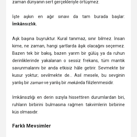
zaman dünyanın sert gerçekleriyle örtüşmez.
İşte aşkın en ağır sınavı da tam burada başlar:
İmkânsızlık.
Aşk başına buyruktur. Kural tanımaz, sınır bilmez. İnsan
kime, ne zaman, hangi şartlarda âşık olacağını seçemez.
Bazen tek bir bakış, bazen yarım bir gülüş ya da ruhun
derinliklerinde yakalanan o sessiz frekans, tüm mantık
savunmalarını bir anda etkisiz hâle getirir. Sevmekte bir
kusur yoktur; sevilmekte de… Asıl mesele, bu sevginin
yanlış bir
zaman
ve yanlış bir
mekân
da filizlenmesidir.
İmkânsızlığı en derin sızıyla hissettiren durumlardan biri,
ruhların birbirini bulmasına rağmen takvimlerin birbirine
küs olmasıdır.
Farklı Mevsimler