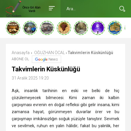
Anasayfa
OĞUZHAN ÖCAL
Takvimlerin Küskünlüğü
›
›
ABONE OL
News
Takvimlerin Küskünlüğü
31 Aralık 2025 19:20
Aşk, insanlık tarihinin en eski ve belki de hiç
çözülemeyecek bilmecesi. Kimi zaman iki kalbin
çarpışması evrenin en doğal refleksi gibi gelir insana; kimi
zamansa hayat, görünmeyen duvarlar örer ve bu
çarpışmayı imkânsızlığın soğuk yüzüyle tanıştırır. Sevmek
ve sevilmek, ruhun en yalın hâlidir; fakat bu yalınlık, her