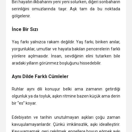
Biri hayatın ilkbaharını yeni yeni solurken, diğeri sonbaharın
serinliğini omuzlarında taşır. Aşk tam da bu noktada
gölgelenir.
İnce Bir Sızı
Yaş farkı yalnızca rakam değildir. Yaş farkı; biriken anılar,
yorgunluklar, umutlar ve hayata bakılan pencerelerin farklı
yönlere açılmasıdır. İnsan, sevdiğinin elini tutarken bile
aradaki yılların görünmez boşluğunu hissedebilir.
Aynı Dilde Farklı Cümleler
Ruhlar aynı dili konuşur belki ama zamanın getirdiği
olgunluk ya da toyluk, aşkın ritmine bazen küçük ama derin
bir “es” koyar.
Edebiyatın ve tarihin unutulmayan aşkları çoğu zaman
kavuşulamayanlardır. Çünkü imkânsızlık, aşkı idealleştirir.
Kavuşamamak, geri çekilmek, engellere boyun eğmek aşkı