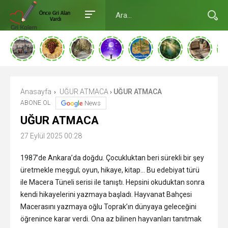
Anasayfa
UĞUR ATMACA
UĞUR ATMACA
›
›
ABONE OL
News
UĞUR ATMACA
27 Eylül 2025 00:28
1987’de Ankara’da doğdu. Çocukluktan beri sürekli bir şey
üretmekle meşgul; oyun, hikaye, kitap… Bu edebiyat türü
ile Macera Tüneli serisi ile tanıştı. Hepsini okuduktan sonra
kendi hikayelerini yazmaya başladı. Hayvanat Bahçesi
Macerasını yazmaya oğlu Toprak’ın dünyaya geleceğini
öğrenince karar verdi. Ona az bilinen hayvanları tanıtmak