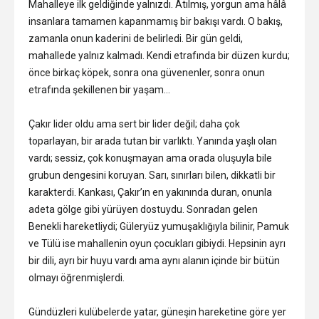
Mahalleye ilk geldiğinde yalnızdı. Atılmış, yorgun ama hâlâ
insanlara tamamen kapanmamış bir bakışı vardı. O bakış,
zamanla onun kaderini de belirledi. Bir gün geldi,
mahallede yalnız kalmadı. Kendi etrafında bir düzen kurdu;
önce birkaç köpek, sonra ona güvenenler, sonra onun
etrafında şekillenen bir yaşam…
Çakır lider oldu ama sert bir lider değil; daha çok
toparlayan, bir arada tutan bir varlıktı. Yanında yaşlı olan
vardı; sessiz, çok konuşmayan ama orada oluşuyla bile
grubun dengesini koruyan. Sarı, sınırları bilen, dikkatli bir
karakterdi. Kankası, Çakır’ın en yakınında duran, onunla
adeta gölge gibi yürüyen dostuydu. Sonradan gelen
Benekli hareketliydi; Güleryüz yumuşaklığıyla bilinir, Pamuk
ve Tülü ise mahallenin oyun çocukları gibiydi. Hepsinin ayrı
bir dili, ayrı bir huyu vardı ama aynı alanın içinde bir bütün
olmayı öğrenmişlerdi.
Gündüzleri kulübelerde yatar, güneşin hareketine göre yer