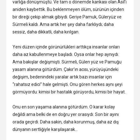
varlığa dönüşmüştü. Ve tam o dönemde kankası olan Asil’i
aniden kaybettik. Bu beklenmeyen ölüm, sürünün içinden
bir direği çekip almak gibiydi. Geriye Pamuk, Güleryüz ve
Sürmeli kaldı. Ama artık her şey daha farklıydı; daha
sessiz, daha dikkatli, daha kırılgan.
Yeni düzen içinde görünürlükleri arttıkça insanlar onları
daha az kabullenmeye başladı. Oysa onlar hep aynıydı.
Ama bakışlar değişmişti. Sürmeli, Gülen yüz ve Pamuğu
yasam alanına götürdüm. Çakır’ın acısı, yürüyüşündeki
değişim, bedenindeki yaralar artık bazı insanlar için
“rahatsız edici” hale gelmişti. Onu gören herkes aynı şeyi
görmüyordu: kimisi bir hastalık görüyordu, kimisi bir hayat.
Onu en son yaşama alanına götürdüm. O karar kolay
değildi ama belki de en doğru yer orasıydı. Son bir ayını
orada geçirdi. Daha sakin, daha korunmuş, daha az dış
dünyanın sertliğiyle karşılaşarak…