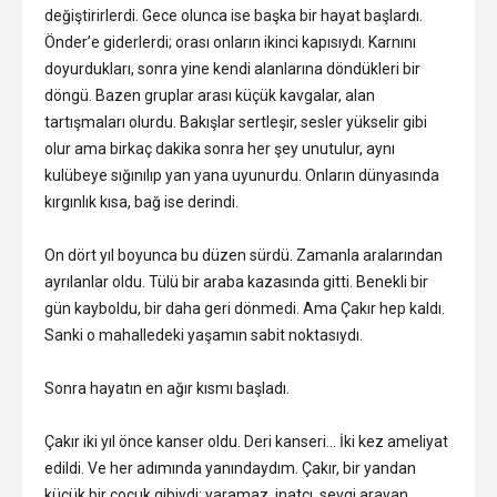
değiştirirlerdi. Gece olunca ise başka bir hayat başlardı.
Önder’e giderlerdi; orası onların ikinci kapısıydı. Karnını
doyurdukları, sonra yine kendi alanlarına döndükleri bir
döngü. Bazen gruplar arası küçük kavgalar, alan
tartışmaları olurdu. Bakışlar sertleşir, sesler yükselir gibi
olur ama birkaç dakika sonra her şey unutulur, aynı
kulübeye sığınılıp yan yana uyunurdu. Onların dünyasında
kırgınlık kısa, bağ ise derindi.
On dört yıl boyunca bu düzen sürdü. Zamanla aralarından
ayrılanlar oldu. Tülü bir araba kazasında gitti. Benekli bir
gün kayboldu, bir daha geri dönmedi. Ama Çakır hep kaldı.
Sanki o mahalledeki yaşamın sabit noktasıydı.
Sonra hayatın en ağır kısmı başladı.
Çakır iki yıl önce kanser oldu. Deri kanseri… İki kez ameliyat
edildi. Ve her adımında yanındaydım. Çakır, bir yandan
küçük bir çocuk gibiydi; yaramaz, inatçı, sevgi arayan…