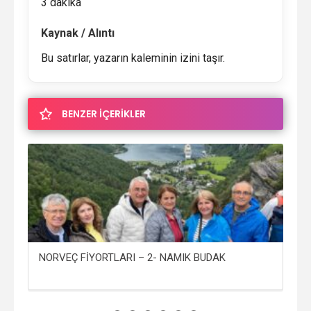
3 dakika
Kaynak / Alıntı
Bu satırlar, yazarın kaleminin izini taşır.
BENZER İÇERİKLER
NORVEÇ FİYORTLARI – 2- NAMIK BUDAK
NO