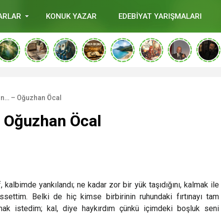
ARLAR
KONUK YAZAR
EDEBİYAT YARIŞMALARI
ın… – Oğuzhan Öcal
– Oğuzhan Öcal
, kalbimde yankılandı; ne kadar zor bir yük taşıdığını, kalmak ile
ssettim. Belki de hiç kimse birbirinin ruhundaki fırtınayı tam
k istedim; kal, diye haykırdım çünkü içimdeki boşluk seni