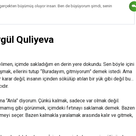
 gerçekten büyümüş oluyor insan. Ben de büyüyorum şimdi, senin
gül Quliyeva
 kelimen, içimde sakladığım en derin yere dokundu. Sen böyle içini
oşmak, ellerini tutup “Buradayım, gitmiyorum” demek istedi. Ama
 karar değil; insanın içinden sökülüp atılan bir yük gibi değil bu…
ıdır.
a “Anla” diyorum. Çünkü kalmak, sadece var olmak değil.
lmamış gibi görünmek, içimdeki fırtınayı saklamak demek. Bazen
tmeyi seçer. Bazen kalmakla yaralamak arasında kalır ve gitmek,