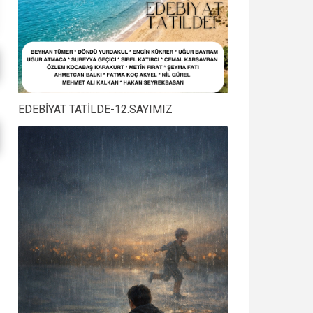
EDEBİYAT TATİLDE-12.SAYIMIZ
AYLARDAN ÜZÜM-SÜREYYA
DÖRT GÜNLÜK SU DİYE
GEÇİCİ
NAMIK BUDAK