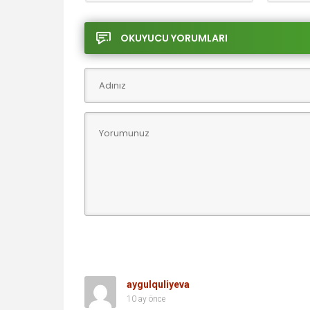
ARAL GÜLEMEK
OKUYUCU YORUMLARI
aygulquliyeva
10 ay önce