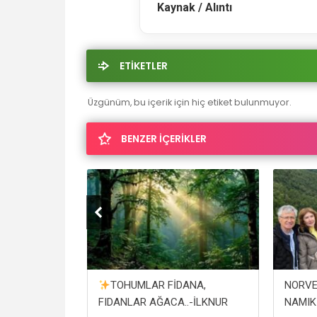
Kaynak / Alıntı
ETİKETLER
Üzgünüm, bu içerik için hiç etiket bulunmuyor.
BENZER İÇERİKLER
ZASINDAN
TOHUMLAR FİDANA,
NORVE
IM İZMİR
FIDANLAR AĞACA..-İLKNUR
NAMIK