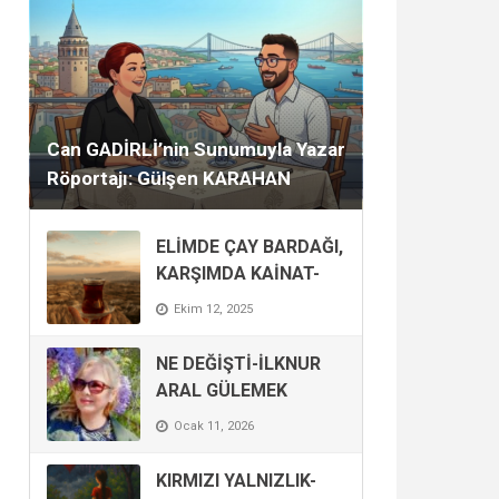
Mayıs 13, 2026
Can GADİRLİ’nin Sunumuyla Yazar
Röportajı: Gülşen KARAHAN
ELİMDE ÇAY BARDAĞI,
KARŞIMDA KAİNAT-
SECDE’KAR
Ekim 12, 2025
NE DEĞİŞTİ-İLKNUR
ARAL GÜLEMEK
Ocak 11, 2026
KIRMIZI YALNIZLIK-