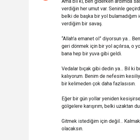
Ama bil ki, ben giderken ardımda sa
verdiğin her umut var. Seninle geçird
belki de başka bir yol bulamadığım i
verdiğim bir savaş.
“Allah’a emanet ol” diyorsun ya… Ben
geri dönmek için bir yol açılırsa, o 
bana hep bir yuva gibi geldi.
Vedalar bıçak gibi dedin ya… Bil ki 
kalıyorum. Benim de nefesim kesiliy
bir kelimeden çok daha fazlasısın.
Eğer bir gün yollar yeniden kesişirs
gölgelere karışırım, belki uzaktan du
Gitmek istediğim için değil… Kalma
olacaksın.