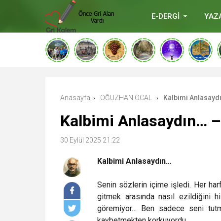
E-DERGİ
YAZ
deneme
bonusu
veren
siteler
deneme
bonusu
verabetgiris.co
Anasayfa
OĞUZHAN ÖCAL
Kalbimi Anlasayd
›
›
Kalbimi Anlasaydın… 
30 Eylül 2025 21:22
Kalbimi Anlasaydın…
Senin sözlerin içime işledi. Her harf
gitmek arasında nasıl ezildiğini hi
göremiyor… Ben sadece seni tutma
kaybetmekten korkuyordu.