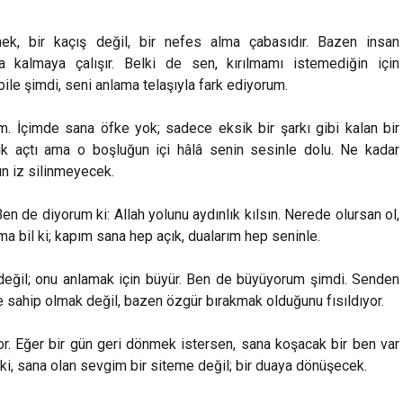
k, bir kaçış değil, bir nefes alma çabasıdır. Bazen insan
a kalmaya çalışır. Belki de sen, kırılmamı istemediğin için
le şimdi, seni anlama telaşıyla fark ediyorum.
m. İçimde sana öfke yok; sadece eksik bir şarkı gibi kalan bir
uk açtı ama o boşluğun içi hâlâ senin sesinle dolu. Ne kadar
ın iz silinmeyecek.
n de diyorum ki: Allah yolunu aydınlık kılsın. Nerede olursan ol,
ma bil ki; kapım sana hep açık, dualarım hep seninle.
 değil; onu anlamak için büyür. Ben de büyüyorum şimdi. Senden
 sahip olmak değil, bazen özgür bırakmak olduğunu fısıldıyor.
or. Eğer bir gün geri dönmek istersen, sana koşacak bir ben var
i, sana olan sevgim bir siteme değil; bir duaya dönüşecek.