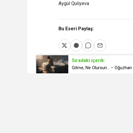
Aygül Quliyeva
Bu Eseri Paylaş:
Sıradaki içerik:
Gitme, Ne Olursun… – Oğuzha
Yazan
Okunma Sayısı
Kelime Sayısı
Tahmini Okuma Süresi
Kaynak / Alıntı