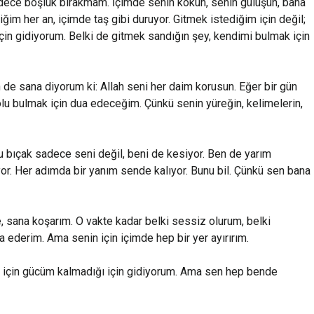
dece boşluk bırakmam. İçimde senin kokun, senin gülüşün, bana
iğim her an, içimde taş gibi duruyor. Gitmek istediğim için değil;
çin gidiyorum. Belki de gitmek sandığın şey, kendimi bulmak için
 de sana diyorum ki: Allah seni her daim korusun. Eğer bir gün
yolu bulmak için dua edeceğim. Çünkü senin yüreğin, kelimelerin,
bu bıçak sadece seni değil, beni de kesiyor. Ben de yarım
or. Her adımda bir yanım sende kalıyor. Bunu bil. Çünkü sen bana
e, sana koşarım. O vakte kadar belki sessiz olurum, belki
a ederim. Ama senin için içimde hep bir yer ayırırım.
k için gücüm kalmadığı için gidiyorum. Ama sen hep bende