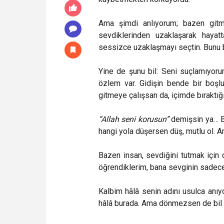
Ama şimdi anlıyorum; bazen gitme
sevdiklerinden uzaklaşarak hayatt
sessizce uzaklaşmayı seçtin. Bunu bi
Yine de şunu bil: Seni suçlamıyoru
özlem var. Gidişin bende bir boşl
gitmeye çalışsan da, içimde bıraktığ
“Allah seni korusun”
demişsin ya… Be
hangi yola düşersen düş, mutlu ol. A
Bazen insan, sevdiğini tutmak için
öğrendiklerim, bana sevginin sadece
Kalbim hâlâ senin adını usulca anıy
hâlâ burada. Ama dönmezsen de bil k