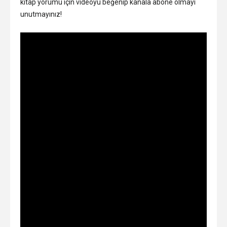
kitap yorumu için videoyu beğenip kanala abone olmayı
unutmayınız!