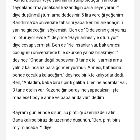
”Annen, baban veya yakınlarını sahip olduğun varlıktan
faydalandırmayacaksan kazandığın para neye yarar ?”
diye düşünmüştüm ama dedesinin 5 lira verdiği yeğenim
Bandırma’da üniversite tahsilini yaparken bir arkadaşının
yanına gideceğini söylemişti. Ben de ”O da senin gibi yalnız
mı oturuyor evde ?” deyince ”Hayır annesiyle oturuyor.”
diye cevap vermişti. Ben de ”Ne insanlar var, bak annesi
çocuğunu üniversitede bile okurken yalnız bırakmıyor.”
deyince ”Ondan değil, babasının 3 tane oteli varmış ama
yalnız kalınca az para gönderiyormuş. Annesi, babasına
bende çocukla kalacağım.” deyince birlikte kalıyorlar dedi.
Ben, ”Anladım, baba biraz pinti galiba. Ülen ne adamlar var,
3 tane otelin var. Kazandığın parayı ne yapacaksın, işte
maalesef böyle anne ve babalar da var.” dedim.
Bayram günlerinde olsun, şu pintiliği üzerinizden atın.
Bana kalırsa biraz da üzerinde düşünün, ”Ben, pinti birisi
miyim acaba ?” diye.