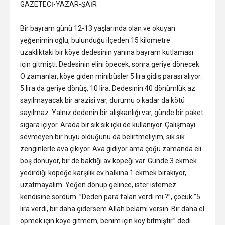
GAZETECİ-YAZAR-ŞAİR
Bir bayram günü 12-13 yaşlarında olan ve okuyan
yeğenimin oğlu, bulunduğu ilçeden 15 kilometre
uzaklıktaki bir köye dedesinin yanına bayram kutlaması
için gitmişti. Dedesinin elini öpecek, sonra geriye dönecek.
O zamanlar, köye giden minibüsler 5 lira gidiş parası alıyor.
5 lira da geriye dönüş, 10 lira. Dedesinin 40 dönümlük az
sayılmayacak bir arazisi var, durumu o kadar da kötü
sayılmaz. Yalnız dedenin bir alışkanlığı var, günde bir paket
sigara içiyor. Arada bir sık sık içki de kullanıyor. Çalışmayı
sevmeyen bir huyu olduğunu da belirtmeliyim, sık sık
zenginlerle ava çıkıyor. Ava gidiyor ama çoğu zamanda eli
boş dönüyor, bir de baktığı av köpeği var. Günde 3 ekmek
yedirdiği köpeğe karşılık ev halkına 1 ekmek bırakıyor,
uzatmayalım. Yeğen dönüp gelince, ister istemez
kendisine sordum. ”Deden para falan verdi mi ?”, çocuk ”5
lira verdi, bir daha gidersem Allah belamı versin. Bir daha el
öpmek için köye gitmem, benim için köy bitmiştir.” dedi.