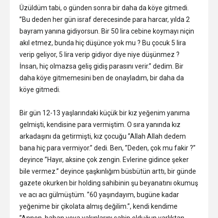
Üzüldüm tabi, o günden sonra bir daha da köye gitmedi.
”Bu deden her gün israf derecesinde para harcar, yılda 2
bayram yanına gidiyorsun. Bir 50 lira cebine koymayı niçin
akıl etmez, bunda hiç düşünce yok mu ? Bu çocuk 5 lira
verip geliyor, 5 lira verip gidiyor diye niye düşünmez ?
İnsan, hiç olmazsa geliş gidiş parasını verir.” dedim. Bir
daha köye gitmemesini ben de onayladım, bir daha da
köye gitmedi.
Bir gün 12-13 yaşlarındaki küçük bir kız yeğenim yanıma
gelmişti, kendisine para vermiştim. O sıra yanında kız
arkadaşını da getirmişti, kız çocuğu ”Allah Allah dedem
bana hiç para vermiyor.” dedi. Ben, ”Deden, çok mu fakir ?”
deyince ”Hayır, aksine çok zengin. Evlerine gidince şeker
bile vermez.” deyince şaşkınlığım büsbütün arttı, bir günde
gazete okurken bir holding sahibinin şu beyanatını okumuş
ve acı acı gülmüştüm. ”60 yaşındayım, bugüne kadar
yeğenime bir çikolata almış değilim.”, kendi kendime