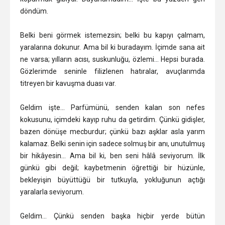
döndüm.
Belki beni görmek istemezsin; belki bu kapıyı çalmam,
yaralarına dokunur. Ama bil ki buradayım. İçimde sana ait
ne varsa; yılların acısı, suskunluğu, özlemi… Hepsi burada.
Gözlerimde seninle filizlenen hatıralar, avuçlarımda
titreyen bir kavuşma duası var.
Geldim işte… Parfümünü, senden kalan son nefes
kokusunu, içimdeki kayıp ruhu da getirdim. Çünkü gidişler,
bazen dönüşe mecburdur; çünkü bazı aşklar asla yarım
kalamaz. Belki senin için sadece solmuş bir anı, unutulmuş
bir hikâyesin… Ama bil ki, ben seni hâlâ seviyorum. İlk
günkü gibi değil; kaybetmenin öğrettiği bir hüzünle,
bekleyişin büyüttüğü bir tutkuyla, yokluğunun açtığı
yaralarla seviyorum.
Geldim… Çünkü senden başka hiçbir yerde bütün