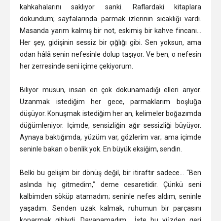
kahkahalarını saklıyor sanki. Raflardaki kitaplara
dokundum; sayfalarında parmak izlerinin sıcaklığı vardı.
Masanda yarım kalmış bir not, eskimiş bir kahve fincanı…
Her şey, gidişinin sessiz bir çığlığı gibi. Sen yoksun, ama
odan hâlâ senin nefesinle dolup taşıyor. Ve ben, o nefesin
her zerresinde seni içime çekiyorum.
Biliyor musun, insan en çok dokunamadığı elleri arıyor.
Uzanmak istediğim her gece, parmaklarım boşluğa
düşüyor. Konuşmak istediğim her an, kelimeler boğazımda
düğümleniyor. İçimde, sensizliğin ağır sessizliği büyüyor.
Aynaya baktığımda, yüzüm var, gözlerim var; ama içimde
seninle bakan o benlik yok. En büyük eksiğim, sendin.
Belki bu gelişim bir dönüş değil, bir itiraftır sadece… “Ben
aslında hiç gitmedim,” deme cesaretidir. Çünkü seni
kalbimden söküp atamadım; seninle nefes aldım, seninle
yaşadım. Senden uzak kalmak, ruhumun bir parçasını
koparmak gibiydi. Dayanamadım… İşte bu yüzden geri