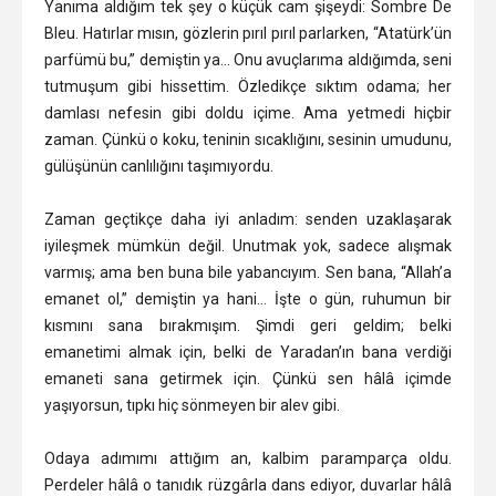
Yanıma aldığım tek şey o küçük cam şişeydi: Sombre De
Bleu. Hatırlar mısın, gözlerin pırıl pırıl parlarken, “Atatürk’ün
parfümü bu,” demiştin ya… Onu avuçlarıma aldığımda, seni
tutmuşum gibi hissettim. Özledikçe sıktım odama; her
damlası nefesin gibi doldu içime. Ama yetmedi hiçbir
zaman. Çünkü o koku, teninin sıcaklığını, sesinin umudunu,
gülüşünün canlılığını taşımıyordu.
Zaman geçtikçe daha iyi anladım: senden uzaklaşarak
iyileşmek mümkün değil. Unutmak yok, sadece alışmak
varmış; ama ben buna bile yabancıyım. Sen bana, “Allah’a
emanet ol,” demiştin ya hani… İşte o gün, ruhumun bir
kısmını sana bırakmışım. Şimdi geri geldim; belki
emanetimi almak için, belki de Yaradan’ın bana verdiği
emaneti sana getirmek için. Çünkü sen hâlâ içimde
yaşıyorsun, tıpkı hiç sönmeyen bir alev gibi.
Odaya adımımı attığım an, kalbim paramparça oldu.
Perdeler hâlâ o tanıdık rüzgârla dans ediyor, duvarlar hâlâ