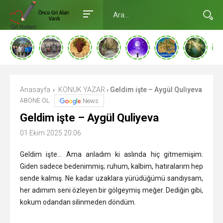
Anasayfa
KONUK YAZAR
Geldim işte – Aygül Quliyeva
›
›
ABONE OL
News
Geldim işte – Aygül Quliyeva
01 Ekim 2025 20:06
Geldim işte… Ama anladım ki aslında hiç gitmemişim.
Giden sadece bedenimmiş; ruhum, kalbim, hatıralarım hep
sende kalmış. Ne kadar uzaklara yürüdüğümü sandıysam,
her adımım seni özleyen bir gölgeymiş meğer. Dediğin gibi,
kokum odandan silinmeden döndüm.