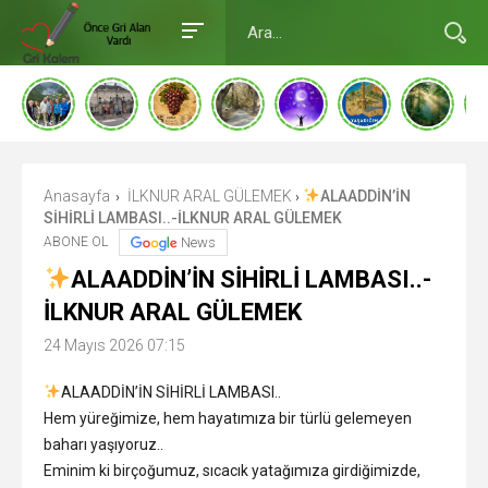
Anasayfa
İLKNUR ARAL GÜLEMEK
ALAADDİN’İN
›
›
SİHİRLİ LAMBASI..-İLKNUR ARAL GÜLEMEK
ABONE OL
News
ALAADDİN’İN SİHİRLİ LAMBASI..-
İLKNUR ARAL GÜLEMEK
24 Mayıs 2026 07:15
ALAADDİN’İN SİHİRLİ LAMBASI..
️Hem yüreğimize, hem hayatımıza bir türlü gelemeyen
baharı yaşıyoruz..
Eminim ki birçoğumuz, sıcacık yatağımıza girdiğimizde,