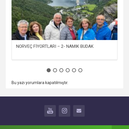
NORVEÇ FİYORTLARI – 2- NAMIK BUDAK
NO
Bu yazı yorumlara kapatılmıştır.
YOUTUBE
INSTAGRAM
İLETİŞİM