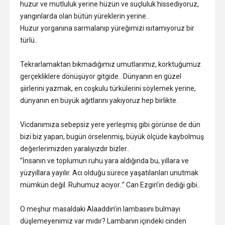
huzur ve mutluluk yerine hüzün ve suçluluk hissediyoruz,
yangınlarda olan bütün yüreklerin yerine..
Huzur yorganına sarmalanıp yüreğimizi ısıtamıyoruz bir
türlü..
Tekrarlamaktan bıkmadığımız umutlarımız, korktuğumuz
gerçekliklere dönüşüyor gitgide.. Dünyanın en güzel
şiirlerini yazmak, en coşkulu türkülerini söylemek yerine,
dünyanın en büyük ağıtlarını yakıyoruz hep birlikte.
Vicdanımıza sebepsiz yere yerleşmiş gibi görünse de dün
bizi biz yapan, bugün örselenmiş, büyük ölçüde kaybolmuş
değerlerimizden yaralıyızdır bizler..
“İnsanın ve toplumun ruhu yara aldığında bu, yıllara ve
yüzyıllara yayılır. Acı olduğu sürece yaşatılanları unutmak
mümkün değil. Ruhumuz acıyor..” Can Ezgin’in dediği gibi..
O meşhur masaldaki Alaaddin’in lambasını bulmayı
düşlemeyenimiz var mıdır? Lambanın içindeki cinden